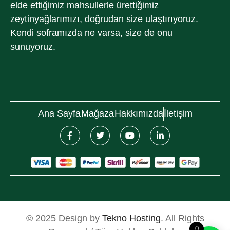
elde ettiğimiz mahsullerle ürettiğimiz
zeytinyağlarımızı, doğrudan size ulaştırıyoruz.
Kendi soframızda ne varsa, size de onu
sunuyoruz.
Ana Sayfa
Mağaza
Hakkımızda
İletişim
© 2025 Design by
Tekno Hosting
. All Rights
0