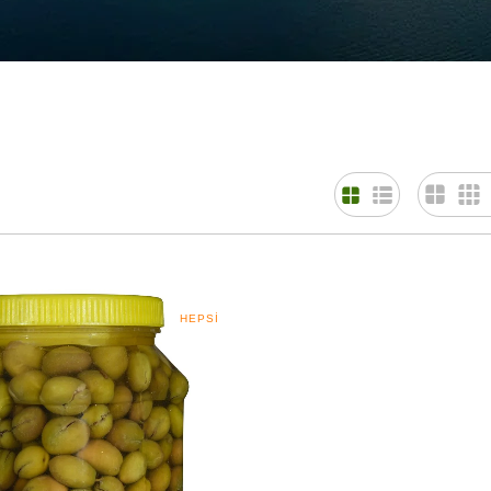
HEPSI
SATILIP
TÜKENMIŞ