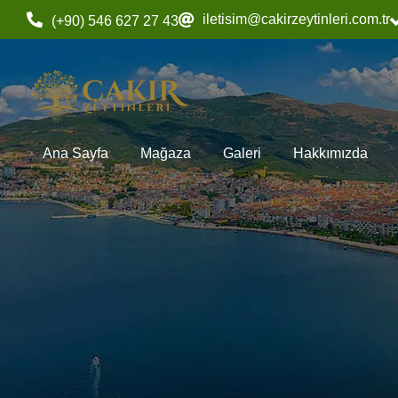
iletisim@cakirzeytinleri.com.tr
(+90) 546 627 27 43
Ana Sayfa
Mağaza
Galeri
Hakkımızda