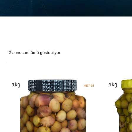
2 sonucun tümü gösteriliyor
1kg
1kg
HEPSI
SATILIP
TÜKENMIŞ