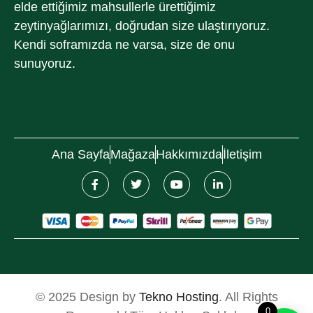
elde ettiğimiz mahsullerle ürettiğimiz
zeytinyağlarımızı, doğrudan size ulaştırıyoruz.
Kendi soframızda ne varsa, size de onu
sunuyoruz.
Ana Sayfa
Mağaza
Hakkımızda
İletişim
© 2025 Design by
Tekno Hosting
. All Rights
0